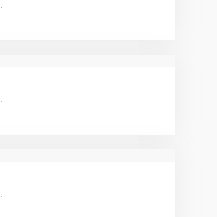
…
…
…