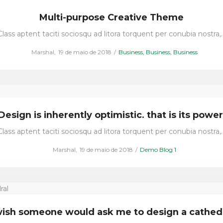
Multi-purpose Creative Theme
Class aptent taciti sociosqu ad litora torquent per conubia nostra,
Posted
Posted
by
Marshal
19 de maio de 2018
Business
Business
Business
on
in
Design is inherently optimistic. that is its power
Class aptent taciti sociosqu ad litora torquent per conubia nostra,
Posted
Posted
by
Marshal
19 de maio de 2018
Demo Blog 1
on
in
wish someone would ask me to design a cathed