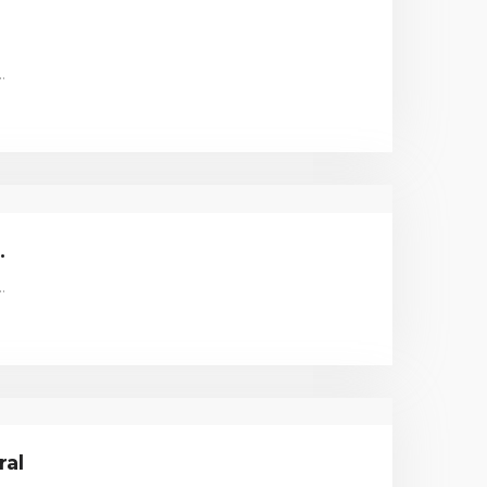
…
.
…
ral