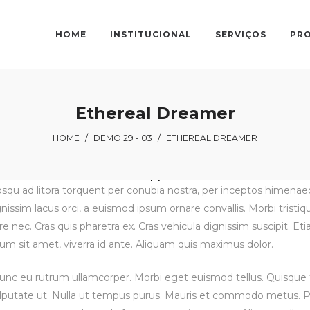
HOME
INSTITUCIONAL
SERVIÇOS
PR
Ethereal Dreamer
HOME
/
DEMO 29 - 03
/
ETHEREAL DREAMER
iosqu ad litora torquent per conubia nostra, per inceptos himena
gnissim lacus orci, a euismod ipsum ornare convallis. Morbi tristi
e nec. Cras quis pharetra ex. Cras vehicula dignissim suscipit. Et
 sit amet, viverra id ante. Aliquam quis maximus dolor.
c eu rutrum ullamcorper. Morbi eget euismod tellus. Quisque faci
utate ut. Nulla ut tempus purus. Mauris et commodo metus. P