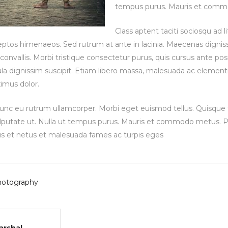
tempus purus. Mauris et com
Class aptent taciti sociosqu ad l
eptos himenaeos. Sed rutrum at ante in lacinia. Maecenas digniss
nvallis. Morbi tristique consectetur purus, quis cursus ante pos
ula dignissim suscipit. Etiam libero massa, malesuada ac element
imus dolor.
c eu rutrum ullamcorper. Morbi eget euismod tellus. Quisque faci
utate ut. Nulla ut tempus purus. Mauris et commodo metus. P
us et netus et malesuada fames ac turpis eges
otography