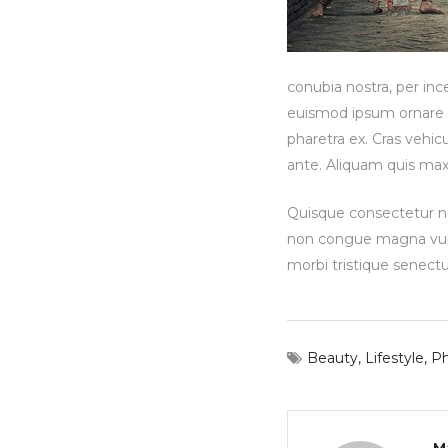
conubia nostra, per inc
euismod ipsum ornare co
pharetra ex. Cras vehic
ante. Aliquam quis max
Quisque consectetur nun
non congue magna vulp
morbi tristique senect
Beauty
,
Lifestyle
,
Ph