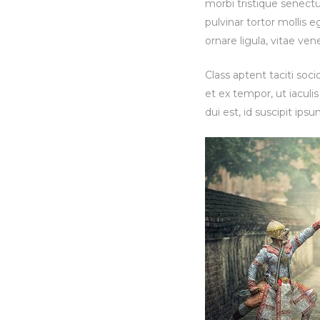
morbi tristique senect
pulvinar tortor mollis e
ornare ligula, vitae ven
Class aptent taciti soc
et ex tempor, ut iaculis
dui est, id suscipit ip