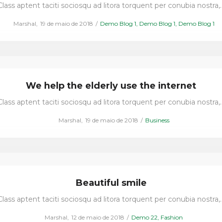
Class aptent taciti sociosqu ad litora torquent per conubia nostra,
Posted
Posted
by
Marshal
19 de maio de 2018
Demo Blog 1
Demo Blog 1
Demo Blog 1
on
in
We help the elderly use the internet
Class aptent taciti sociosqu ad litora torquent per conubia nostra,
Posted
Posted
by
Marshal
19 de maio de 2018
Business
on
in
Beautiful smile
Class aptent taciti sociosqu ad litora torquent per conubia nostra,
Posted
Posted
by
Marshal
12 de maio de 2018
Demo 22
Fashion