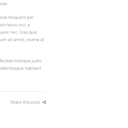
modo
itora torquent per
im lacus orci, a
uere nec. Cras quis
um sit amet, viverra id
lisis tristique justo,
ellentesque habitant
Share this post