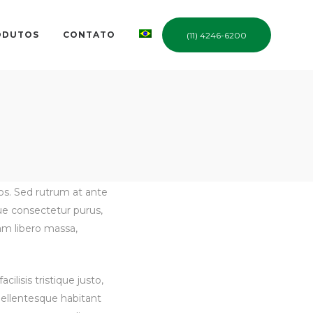
ODUTOS
CONTATO
(11) 4246-6200
eos. Sed rutrum at ante
que consectetur purus,
iam libero massa,
lisis tristique justo,
ellentesque habitant