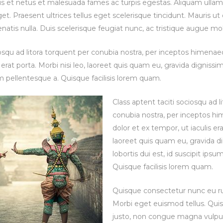
us et netus et malesuada fames ac turpis egestas. Aliquam ull
get. Praesent ultrices tellus eget scelerisque tincidunt. Mauris ut
enatis nulla. Duis scelerisque feugiat nunc, ac tristique augue mol
iosqu ad litora torquent per conubia nostra, per inceptos himenae
 erat porta. Morbi nisi leo, laoreet quis quam eu, gravida dignissim
sum pellentesque a. Quisque facilisis lorem quam.
Class aptent taciti sociosqu ad l
conubia nostra, per inceptos h
dolor et ex tempor, ut iaculis era
laoreet quis quam eu, gravida di
lobortis dui est, id suscipit ips
Quisque facilisis lorem quam.
Quisque consectetur nunc eu r
Morbi eget euismod tellus. Quisqu
justo, non congue magna vulput