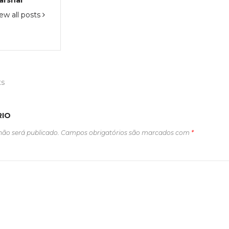
arshal
ew all posts
ts
RIO
não será publicado.
Campos obrigatórios são marcados com
*