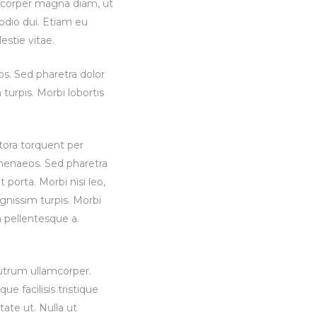
amcorper magna diam, ut
 odio dui. Etiam eu
estie vitae.
os. Sed pharetra dolor
 turpis. Morbi lobortis
itora torquent per
imenaeos. Sed pharetra
t porta. Morbi nisi leo,
gnissim turpis. Morbi
um pellentesque a.
utrum ullamcorper.
e facilisis tristique
ate ut. Nulla ut