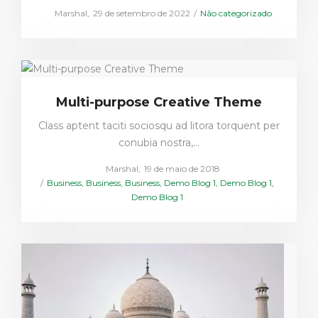
Posted
Posted
by
Marshal
29 de setembro de 2022
Não categorizado
on
in
Multi-purpose Creative Theme
Class aptent taciti sociosqu ad litora torquent per
conubia nostra,…
Posted
by
Marshal
19 de maio de 2018
Posted
on
Business
Business
Business
Demo Blog 1
Demo Blog 1
in
Demo Blog 1