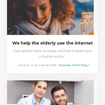
We help the elderly use the internet
Class aptent taciti sociosqu ad litora torquent per
conubia nostra,…
Posted
Posted
by
Marshal
19 de maio de 2018
Business
Demo Blog 1
on
in