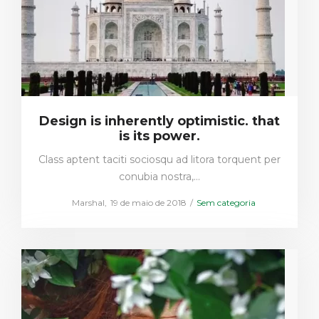
Design is inherently optimistic. that
is its power.
Class aptent taciti sociosqu ad litora torquent per
conubia nostra,…
Posted
Posted
by
Marshal
19 de maio de 2018
Sem categoria
on
in