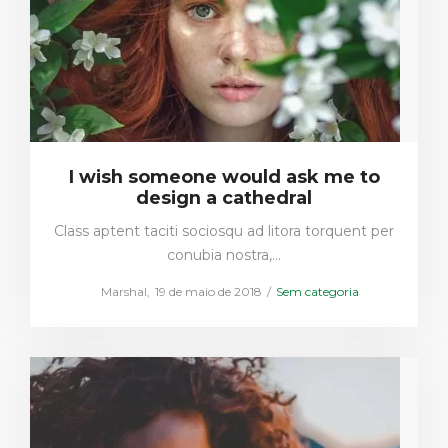
I wish someone would ask me to
design a cathedral
Class aptent taciti sociosqu ad litora torquent per
conubia nostra,…
Posted
Posted
by
Marshal
19 de maio de 2018
Sem categoria
on
in