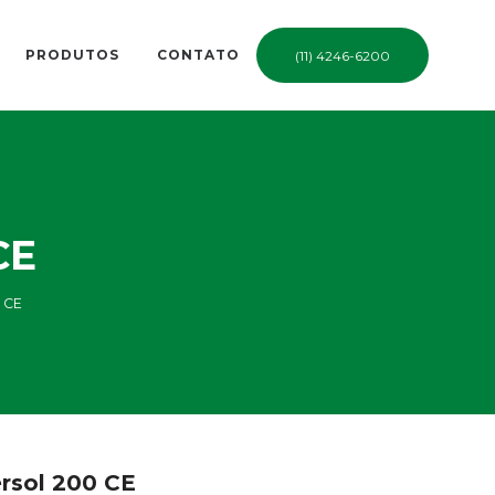
PRODUTOS
CONTATO
(11) 4246-6200
CE
 CE
rsol 200 CE