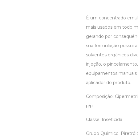
É um concentrado emuls
mais usados em todo mu
gerando por consequênc
sua formulação possui a 
solventes orgânicos dive
injeção, o pincelamento,
equipamentos manuais 
aplicador do produto.
Composição: Cipermetrin
p/p.
Classe: Inseticida
Grupo Químico: Piretrói