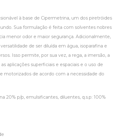
ionável à base de Cipermetrina, um dos piretróides
ndo. Sua formulação é feita com solventes nobres
ia menor odor e maior segurança. Adicionalmente,
versatilidade de ser diluída em água, isoparafina e
rsos. Isso permite, por sua vez, a rega, a imersão, a
 as aplicações superficiais e espaciais e o uso de
e motorizados de acordo com a necessidade do
a 20% p/p, emulsificantes, diluentes, q.s.p: 100%
de