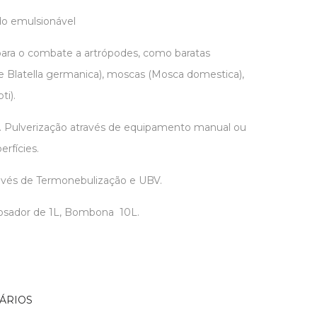
o emulsionável
para o combate a artrópodes, como baratas
e Blatella germanica), moscas (Mosca domestica),
i).
1. Pulverização através de equipamento manual ou
rfícies.
través de Termonebulização e UBV.
osador de 1L, Bombona 10L.
ÁRIOS