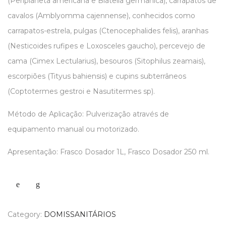
(Periplaneta americana e Blatella germanica), carrapatos de
cavalos (Amblyomma cajennense), conhecidos como
carrapatos-estrela, pulgas (Ctenocephalides felis), aranhas
(Nesticoides rufipes e Loxosceles gaucho), percevejo de
cama (Cimex Lectularius), besouros (Sitophilus zeamais),
escorpiões (Tityus bahiensis) e cupins subterrâneos
(Coptotermes gestroi e Nasutitermes sp).
Método de Aplicação: Pulverização através de
equipamento manual ou motorizado.
Apresentação: Frasco Dosador 1L, Frasco Dosador 250 ml.
Category:
DOMISSANITÁRIOS