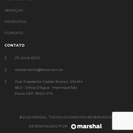
SERVIÇOS
PRODUTOS
CONTATO
CONTATO
(11) 4246-6200
atendimento@fersol.com.br
Rod. Presidente Castelo Branco, S/N KM
68.5 - Olhos D'Água - Mairinque/São
Paulo CEP: 18120-970
©2022 FERSOL. TODOS OS DIREITOS RESERVADOS.
DESENVOLVIDO POR