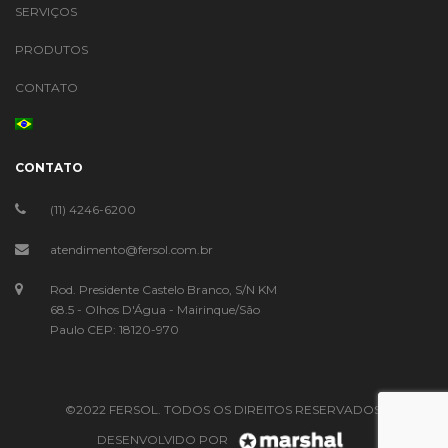
SERVIÇOS
PRODUTOS
CONTATO
CONTATO
(11) 4246-6200
atendimento@fersol.com.br
Rod. Presidente Castelo Branco, S/N KM
68.5 - Olhos D'Água - Mairinque/São
Paulo CEP: 18120-970
©2022 FERSOL. TODOS OS DIREITOS RESERVADOS.
DESENVOLVIDO POR