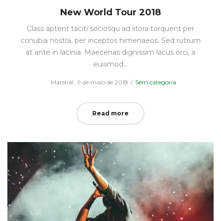
New World Tour 2018
Class aptent taciti sociosqu ad litora torquent per
conubia nostra, per inceptos himenaeos. Sed rutrum
at ante in lacinia. Maecenas dignissim lacus orci, a
euismod…
Posted
Posted
by
Marshal
9 de maio de 2018
Sem categoria
on
in
Read more