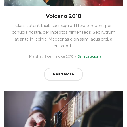
Volcano 2018
Class aptent taciti sociosqu ad litora torquent per
conubia nostra, per inceptos himenaeos. Sed rutrum
at ante in lacinia. Maecenas dignissim lacus orci, a
euismod…
Posted
Posted
by
Marshal
9 de maio de 2018
Sem categoria
on
in
Read more