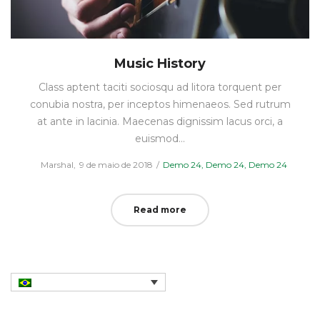
Music History
Class aptent taciti sociosqu ad litora torquent per
conubia nostra, per inceptos himenaeos. Sed rutrum
at ante in lacinia. Maecenas dignissim lacus orci, a
euismod…
Posted
Posted
by
Marshal
9 de maio de 2018
Demo 24
Demo 24
Demo 24
on
in
Read more