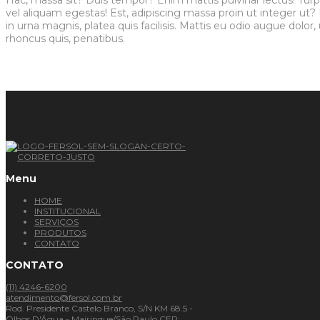
vel aliquam egestas! Est, adipiscing massa proin ut integer ut?
in urna magnis, platea quis facilisis. Mattis eu odio augue dolo
rhoncus quis, penatibus.
Menu
HOME
INSTITUCIONAL
SERVIÇOS
PRODUTOS
CONTATO
CONTATO
(11) 4246-6200
atendimento@fersol.com.br
Rod. Presidente Castelo Branco, S/N KM 68.5 -
Olhos D'Água - Mairinque/São Paulo CEP: