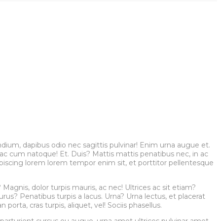
ndium, dapibus odio nec sagittis pulvinar! Enim urna augue et.
 ac cum natoque! Et. Duis? Mattis mattis penatibus nec, in ac
dipiscing lorem lorem tempor enim sit, et porttitor pellentesque
Magnis, dolor turpis mauris, ac nec! Ultrices ac sit etiam?
urus? Penatibus turpis a lacus. Urna? Urna lectus, et placerat
ta, cras turpis, aliquet, vel! Sociis phasellus.
 parturient cursus eu augue, urna amet ultrices pulvinar amet