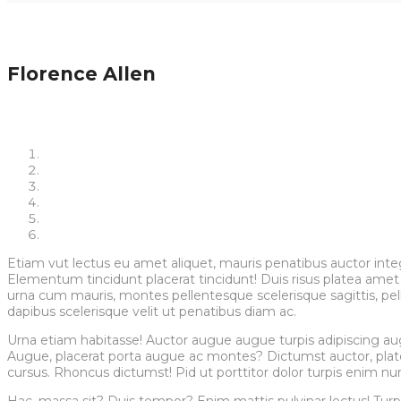
Florence Allen
Etiam vut lectus eu amet aliquet, mauris penatibus auctor integ
Elementum tincidunt placerat tincidunt! Duis risus platea amet 
urna cum mauris, montes pellentesque scelerisque sagittis, pelle
dapibus scelerisque velit ut penatibus diam ac.
Urna etiam habitasse! Auctor augue augue turpis adipiscing augue
Augue, placerat porta augue ac montes? Dictumst auctor, platea, p
cursus. Rhoncus dictumst! Pid ut porttitor dolor turpis enim nu
Hac, massa sit? Duis tempor? Enim mattis pulvinar lectus! Turpi