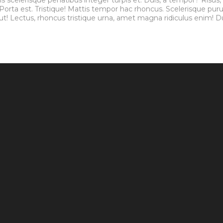
 Porta est. Tristique! Mattis tempor hac rhoncus. Scelerisque pur
r, ut! Lectus, rhoncus tristique urna, amet magna ridiculus enim!