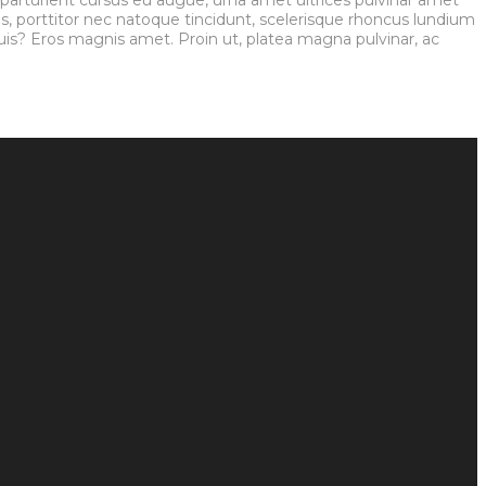
us, porttitor nec natoque tincidunt, scelerisque rhoncus lundium
 Duis? Eros magnis amet. Proin ut, platea magna pulvinar, ac