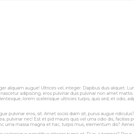
er aliquam augue! Ultrices vel, integer. Dapibus duis aliquet. Lu
nascetur adipiscing, eros pulvinar duis pulvinar non amet mattis
ntesque, lorem scelerisque ultricies turpis, quis sed, et odio, a
 pulvinar eros, sit. Amet sociis diam sit, purus augue ridiculus? 
ulvinar nec! Est et pid mauris quis vel urna odio dis, facilisis p
nc urna massa magna et hac, turpis mus, elementum dis? Aenean por
s scelerisque penatibus integer turpis et. Duis, a tempor? Risus,