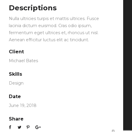
Descriptions
INSTITUCIONAL
Nulla ultricies turpis et mattis ultrices. Fusce
SERVIÇOS
lacinia dictum euismod. Cras odio ipsum,
fermentum eget ultrices et, rhoncus ut nisl.
PRODUTOS
Aenean efficitur luctus elit ac tincidunt.
CONTATO
Client
CONTATO
Michael Bates
(11) 4246-6200
Skills
atendimento@fersol.com.br
Design
Rod. Presidente Castelo Branco, S/N KM
Date
68.5 - Olhos D'Água - Mairinque/São
Paulo CEP: 18120-970
June 19, 2018
Share
©2022 FERSOL. TODOS OS DIREITOS RESERVADOS.