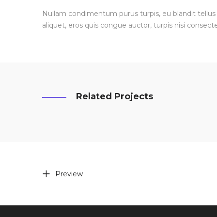
Nullam condimentum purus turpis, eu blandit tellus 
aliquet, eros quis congue auctor, turpis nisi consecte
Related Projects
Preview