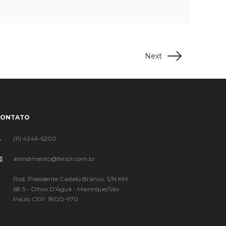
Next
CONTATO
(11) 4246-6200
atendimento@fersol.com.br
Rod. Presidente Castelo Branco, S/N KM
68.5 - Olhos D'Água - Mairinque/São
Paulo CEP: 18120-970