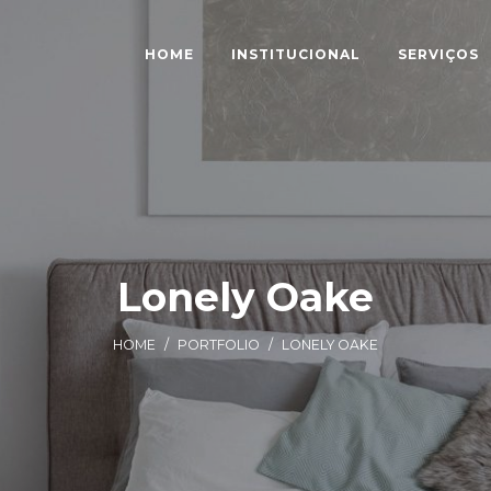
HOME
INSTITUCIONAL
SERVIÇOS
Lonely Oake
HOME
/
PORTFOLIO
/
LONELY OAKE