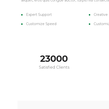
aliquet, eros quis congue auctor, turpis nisi consecte
Expert Support
Creative
Customize Speed
Customi
23000
Satisfied Clients